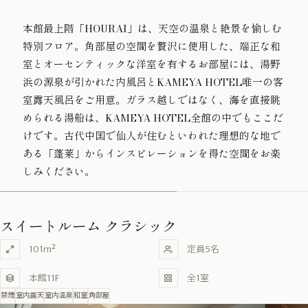
本館最上階「HOURAI」は、天空の温泉と絶景を愉しむ
特別フロア。
角部屋の空間を贅沢に使用した、
端正な和
室とオーセンティックな洋室を有するお部屋には、
湯野
浜の源泉が引かれた内風呂と
KAMEYA HOTEL唯一の客
室露天風呂をご用意。
ガラス越しではなく、海を直接眺
められる湯船は、
KAMEYA HOTEL全館の中でもここだ
けです。
古代中国で仙人が住むといわれた理想的な地で
ある
「蓬莱」からインスピレーションを得た空間をお楽
しみください。
スイートルーム クラシック
101m²
定員5名
本館11F
全1室
禁煙
室内露天
室内温泉
和室
角部屋